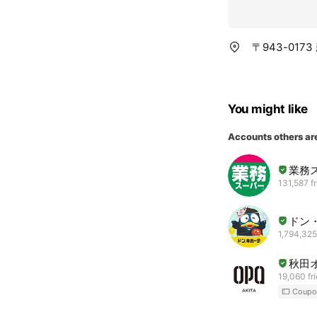
〒943-0173
You might like
Accounts others ar
業務
131,587 f
ドン・
1,794,325
秋田
19,060 fr
Coupo