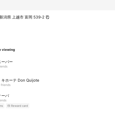
 新潟県 上越市 富岡 539-2
e viewing
スーパー
riends
キホーテ Don Quijote
 friends
オーパ
iends
ns
Reward card