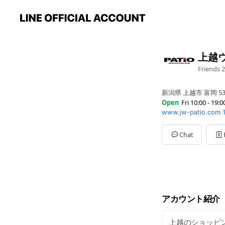
上越
Friends
2
新潟県 上越市 富岡 53
Open
Fri 10:00 - 19:0
www.jw-patio.com
Sun
10:00 - 19:00
Mon
10:00 - 19:00
Tue
10:00 - 19:00
Chat
Wed
10:00 - 19:00
Thu
10:00 - 19:00
Fri
10:00 - 19:00
Sat
10:00 - 19:00
※飲食店舗および一部
アカウント紹介
上越のショッピン