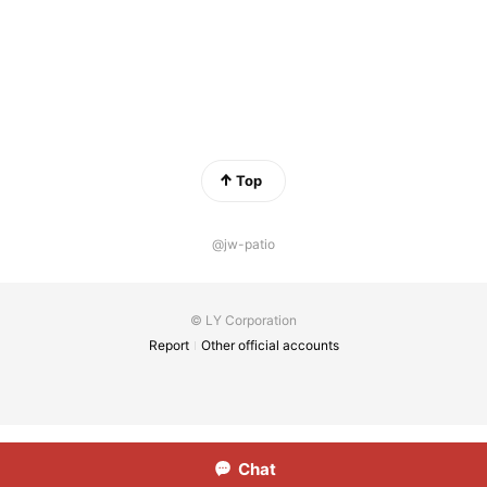
Top
@jw-patio
© LY Corporation
Report
Other official accounts
Chat