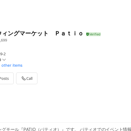
ウィングマーケット Ｐａｔｉｏ
,699
9-2
0
1 other items
Posts
Call
店舗を除く ※水曜定休（祝日は営業）
グモール『PATIO（パティオ）』です。 パティオでのイベント情