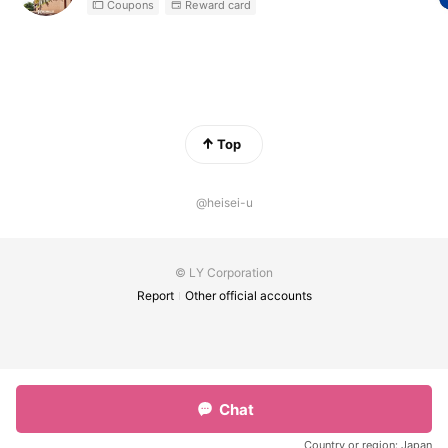
Coupons
Reward card
Top
@heisei-u
© LY Corporation
Report
Other official accounts
Chat
Country or region:
Japan