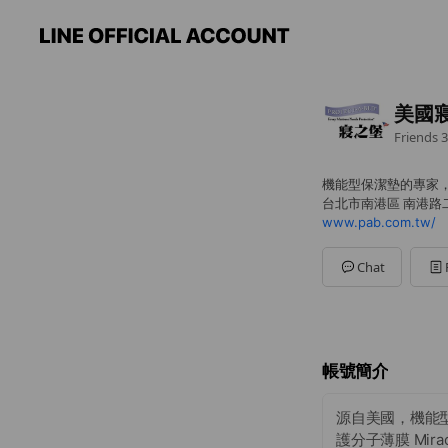
美國
Friends
3
機能型保潔墊的專家
台北市南港區 南港路二
www.pab.com.tw/
Chat
帳號簡介
源自美國，機能型保
護分子薄膜 Mir