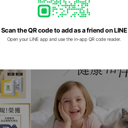
Scan the QR code to add as a friend on LINE
Open your LINE app and use the in-app QR code reader.