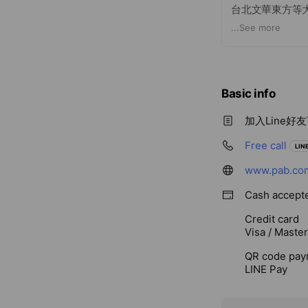
台北文華東方等大
Flap 防敏組片
...
See more
證。是打造低敏
Basic info
加入Line
Free call
LINE
www.pab.com
Cash accept
Credit card
Visa / Maste
QR code pay
LINE Pay