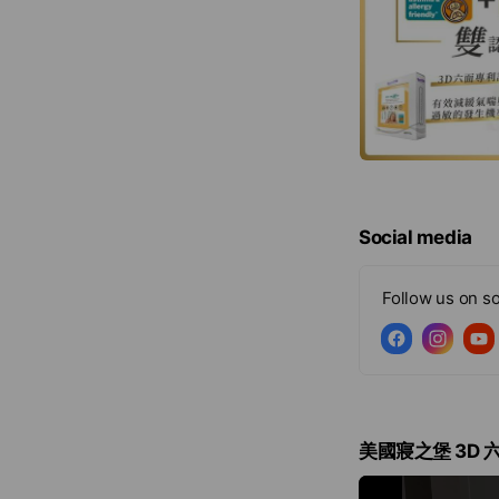
Social media
Follow us on so
美國寢之堡 3D