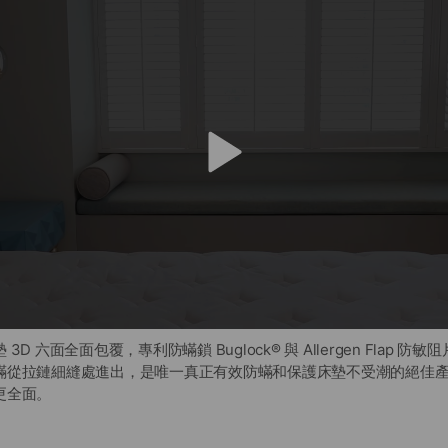
v
i
d
e
o
D 六面全面包覆，專利防蟎鎖 Buglock® 與 Allergen Flap 
蟎從拉鏈細縫處進出，是唯一真正有效防蟎和保護床墊不受潮的絕佳
更全面。
枕套保潔墊具有透氣、防蟎功能，可以保護床墊與枕套衛生、延長使