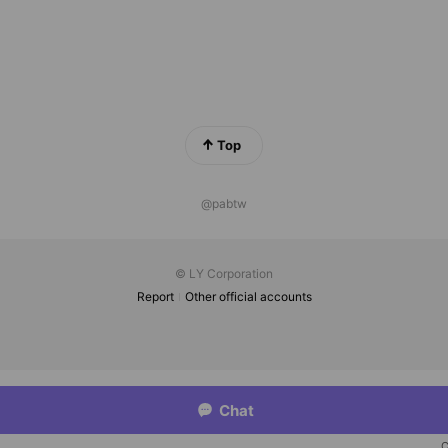
尿液、人體皮屑或其他髒汙滲透到床墊內。唯有防水、才能真正達到
膜 Miracle Memberane®，可以阻隔人體與塵蟎，床蝨等過敏
蟎與床蝨在床墊、枕頭內滋生。
Top
舒適的低敏居家空間，打造高品質的完美睡眠感受。
@pabtw
© LY Corporation
Report
Other official accounts
Chat
C