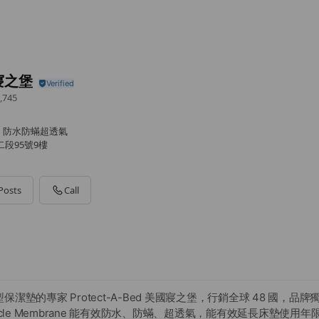
寢之堡
,745
，防水防蟎超透氣
段95號9樓
Posts
Call
潔墊的專家 Protect-A-Bed 美國寢之堡，行銷全球 48 國，品
acle Membrane 能有效防水、防蟎、超透氣，能有效延長床墊使用