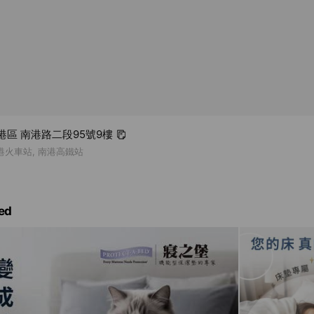
南港區 南港路二段95號9樓
港火車站, 南港高鐵站
ed