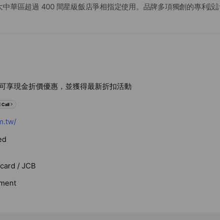
中華區超過 400 間星級飯店爭相指定使用。品牌多項獨創的專利設計， A
與 BugLock 防蟎束帶設計，更成為業內唯一榮獲最高規 AAFA 美國
居家生活不可缺少的生活必備品。
好友可享現金折價優惠，並獲得最新折扣活動
 Call
.tw/
ed
rcard / JCB
ment