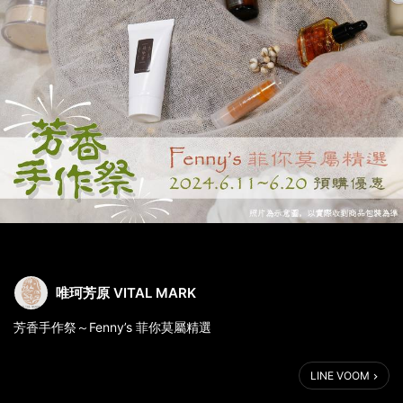
唯珂芳原 VITAL MARK
芳香手作祭～Fenny’s 菲你莫屬精選
▎一次打包：防曬系列、人氣手作系列
LINE VOOM
▎6/11~6/20 享限時早鳥預購價
▎即將調漲～請把握機會，欲購從速！