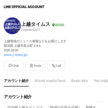
上越タイムス
Friends
6,417
上越地域のニュース速報などをお届けします
新潟県 上越市高土町 2-4-6
9:00-20:30
www.j-times.jp/
Chat
Posts
Call
アカウント紹介
Mixed media feed
Basic info
You migh
アカウント紹介
日刊紙上越タイムスは、「地域の元気を応援し、刺激す