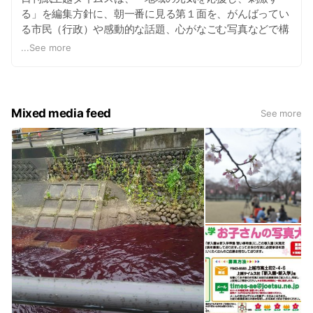
る」を編集方針に、朝一番に見る第１面を、がんばってい
る市民（行政）や感動的な話題、心がなごむ写真などで構
成し、すがすがしい１日の始まりにふさわしい紙面づくり
...
See more
を心がけています。ＬＩＮＥ＠では、上越市・妙高市・糸
魚川市に関するニュース速報や上越タイムス社からのお知
らせを配信します。
Mixed media feed
See more