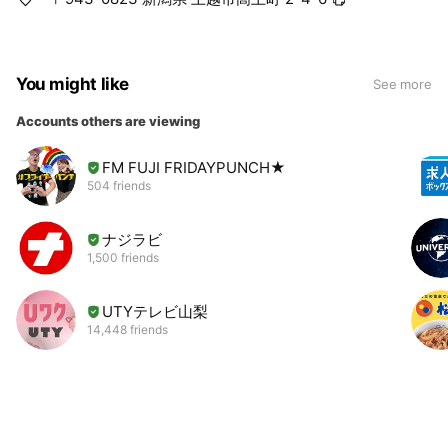
You might like
See more
Accounts others are viewing
FM FUJI FRIDAYPUNCH★
504 friends
ナジラビ
1,500 friends
UTYテレビ山梨
14,448 friends