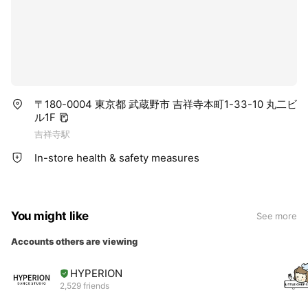
〒180-0004 東京都 武蔵野市 吉祥寺本町1-33-10 丸二ビ
ル1F
吉祥寺駅
In-store health & safety measures
You might like
See more
Accounts others are viewing
HYPERION
2,529 friends