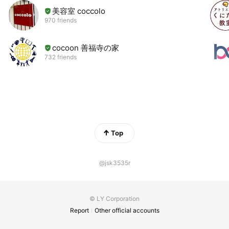
美容室 coccolo
970 friends
cocoon 善福寺の家
732 friends
Top
@jsk3535r
© LY Corporation
Report
Other official accounts