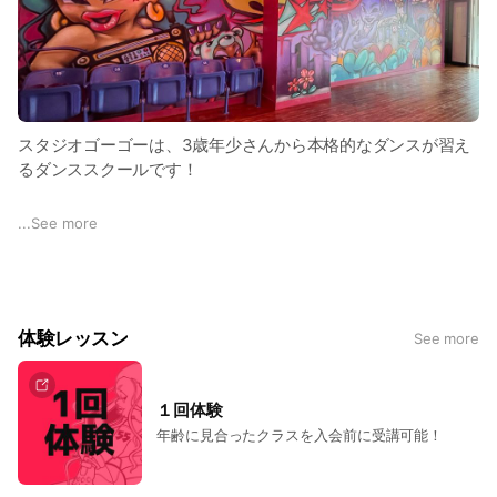
スタジオゴーゴーは、3歳年少さんから本格的なダンスが習え
るダンススクールです！
★幼児のリトルクラス ★小学生のキッズクラス ★80分クラス
...
See more
★お子様同伴okクラス
全くの初心者さんから経験者さんまで、どなたでも楽しめるレ
ッスンです！
体験レッスン
See more
HIPHOP/GIRLSHIPHOP/JAZZHIPHOP/
KPOP/LOCK/JAZZ/BREAKIN'/
１回体験
/えいご de JAZZ/選抜
年齢に見合ったクラスを入会前に受講可能！
さまざまなジャンルを取り揃えております◎