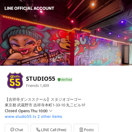
STUDIO55
Friends
1,409
【吉祥寺ダンススクール】スタジオゴーゴー
東京都 武蔵野市 吉祥寺本町1-33-10 丸二ビル1F
Closed
Opens Thu 10:00
www.studio55.tv
2 other items
Sun
Closed
Mon
10:00 - 20:00
Tue
10:00 - 20:00
Chat
LINE Call (free)
Posts