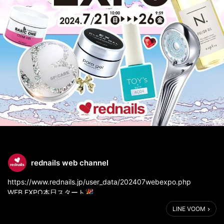
rednails web channel
https://www.rednails.jp/user_data/202407webexpo.php
WEB EXPO本日スタート🎉
最大30%OFF❗️❗️✨
LINE VOOM
21日・22日の「日替わり超トク割引」はネイル系をピックアップ