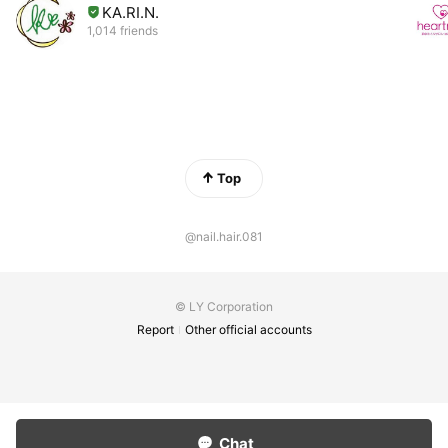
KA.RI.N.
1,014 friends
Top
@nail.hair.081
© LY Corporation
Report
Other official accounts
Chat