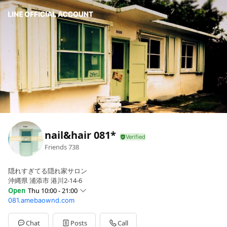
nail&hair 081*
Friends
738
隠れすぎてる隠れ家サロン
沖縄県 浦添市 港川2-14-6
Open
Thu 10:00 - 21:00
081.amebaownd.com
Sun
10:00 - 21:00
Mon
10:00 - 21:00
Tue
10:00 - 21:00
Chat
Posts
Call