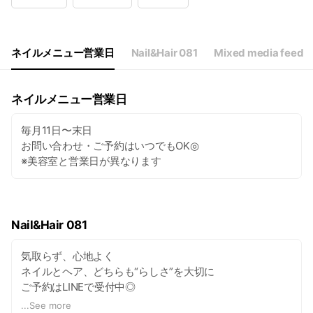
Wed
10:00 - 21:00
Thu
10:00 - 21:00
Fri
10:00 - 21:00
Sat
10:00 - 21:00
ネイルメニュー営業日
Nail&Hair 081
Mixed media feed
最終受付18:00 / 美容室は不定休
ネイルメニュー営業日
毎月11日〜末日
お問い合わせ・ご予約はいつでもOK◎
※美容室と営業日が異なります
Nail&Hair 081
気取らず、心地よく
ネイルとヘア、どちらも“らしさ”を大切に
ご予約はLINEで受付中◎
デザインやヘアスタイルは
...
See more