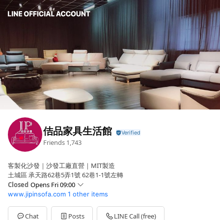
佶品家具生活館
Friends
1,743
客製化沙發｜沙發工廠直營｜MIT製造
土城區 承天路62巷5弄1號 62巷1-1號左轉
Closed
Opens Fri 09:00
www.jipinsofa.com
1 other items
Sun
11:00 - 18:00
Mon
09:00 - 17:30
Tue
09:00 - 17:30
Chat
Posts
LINE Call (free)