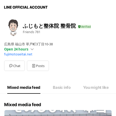
ふじもと整体院 整骨院
Friends
781
広島県 福山市 草戸町3丁目10-38
Open 24 hours
fujimotoseitai.net
Sun
00:00 - 00:00
Mon
09:00 - 13:00,15:00 - 19:30
Tue
09:00 - 13:00,15:00 - 19:30
Chat
Posts
Wed
09:00 - 13:00,15:00 - 19:30
Thu
09:00 - 13:00
Fri
15:00 - 19:30
Sat
09:00 - 13:00
Mixed media feed
Basic info
You might like
Mixed media feed