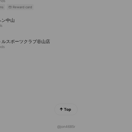
ends
ns
Reward card
ヘン中山
ds
トルスポーツクラブ谷山店
nds
Top
@jon4685r