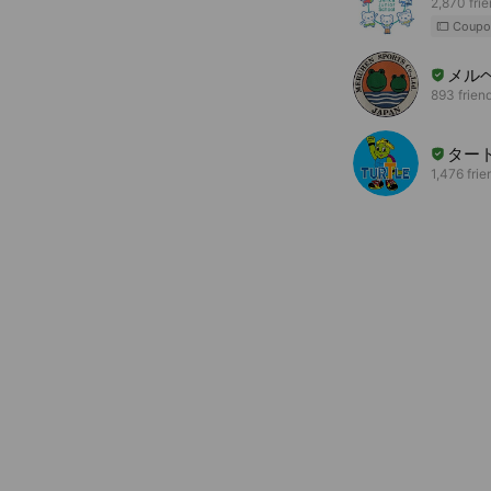
2,870 fri
Coupo
メル
893 frien
ター
1,476 frie