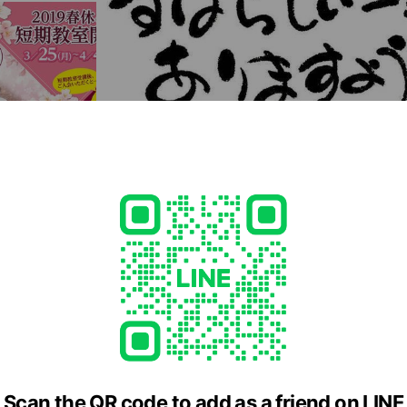
ング? お子様が水を恐がらなくなる為には早い時期から水に慣れる事
ンシップをはかりながら、乳幼児期に必要な神経の穏やかな発達を促
と一緒の入水になります。 ・スイムフィックス（腕浮き輪）は、１
⭐︎ジュニアスイミング⭐︎ 3歳児から始められるセイカスイミング
まで、一人一人の個性を大切にしながらお子様を指導いたします。 
Scan the QR code to add as a friend on LINE