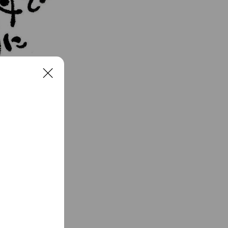
C
l
o
s
e
です。パパやママ
します。 ・水着
歳半ぐらいから使
スクール。泳法指
また、基礎から4