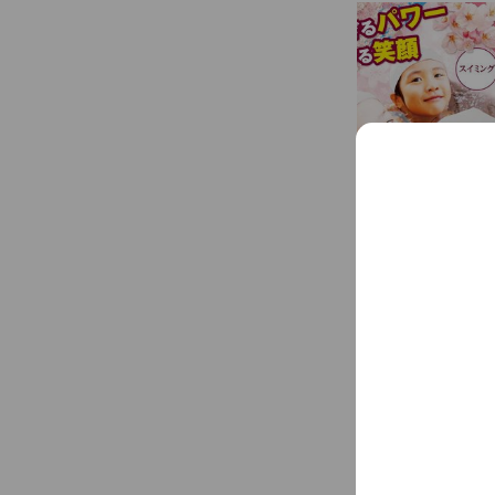
アカウント紹介
?ベビースイミ
と一緒に、スキ
は自由。保護者
用となります。 
...
See more
導から礼儀指導