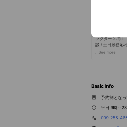
泳法が完泳でき
ヵ月に1回の進
求人情報
スイミングインス
ラクター 2.同
談 / 土日勤務
ク通勤可 ■勤務
...
See more
Basic info
予約制となっ
平日 9時～2
099-255-46