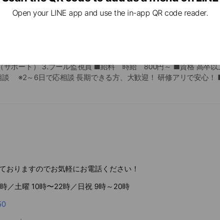
るまでを泳力により1級から21級のクラス分けになっております。上
Open your LINE app and use the in-app QR code reader.
級テストにて進級していきます。
トラクター募集 プール監視スタッフ募集 ■業務内容 1.ジュニアス
上（サポート） 3.プール監視員 ■給料 時給 800円～ ■資格 高卒
応相談 ※2～6日で応相談 長期できる方、大歓迎！ 研修アリで安心！ 
地 セイカスポーツクラブ 宇宿店 〒890-0073 鹿児島県鹿児島市宇
ておりますのでお気軽にお電話ください！
3時／土曜 10時〜22時／日祝 9時～20時
50