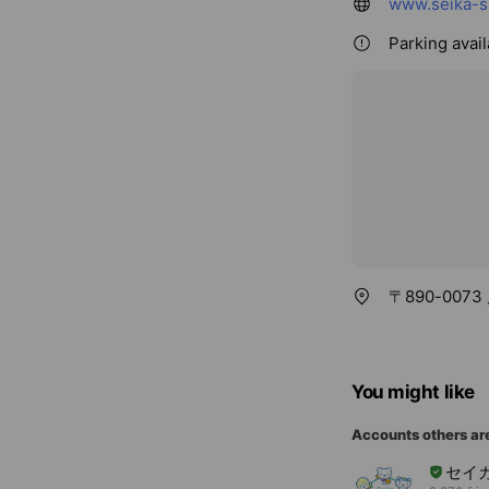
www.seika-s
Parking avai
〒890-007
You might like
Accounts others ar
セイ