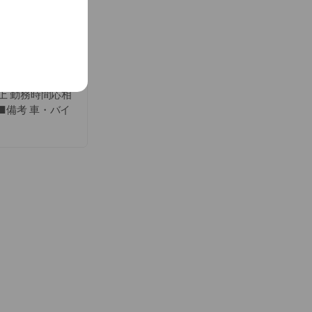
達にしたがって2
イミングインスト
以上 勤務時間応相
■備考 車・バイ
宿２丁目１８−２７