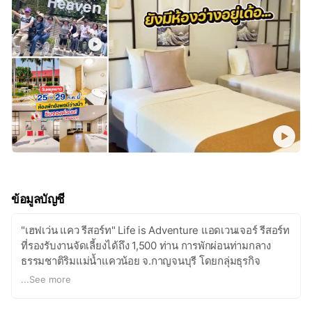
ข้อมูลบัญชี
"เฮฟเว่น แคว รีสอร์ท" Life is Adventure แอดเวนเจอร์ รีสอร์ท
ที่รองรับงานจัดเลี้ยงได้ถึง 1,500 ท่าน การพักผ่อนท่ามกลาง
ธรรมชาติริมแม่น้ำแควน้อย จ.กาญจนบุรี โดยกลุ่มธุรกิจ
โรงแรมและรีสอร์ทในเครือฯ Lake Heaven Resort Heaven
...
See more
Bay Resort Heaven Kwai Resort 3 รีสอร์ท ภายในรูปแบบที่
มีเอกลักษณ์แตกต่างกันไป ตามลักษณ์พื้นที่ โดดเด่นด้วยภูมิ