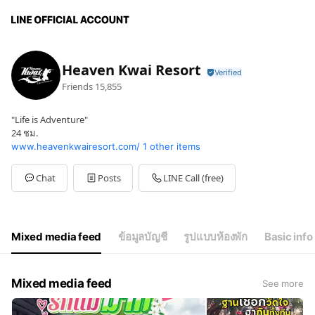
Heaven Kwai Resort
Friends
15,855
"Life is Adventure"
24 ชม.
www.heavenkwairesort.com/
1 other items
Chat
Posts
LINE Call (free)
Mixed media feed
ข้อมูลบัญชี
รูปแบบห้องพัก
Basic info
Mixed media feed
See more