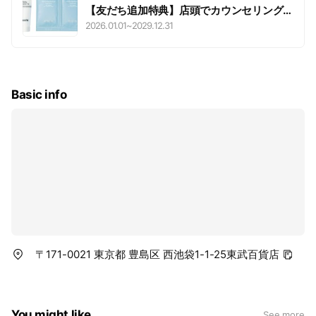
【友だち追加特典】店頭でカウンセリング
サービスを受けられた方にサンプルセット
2026.01.01
~
2029.12.31
をプレゼント♪
Basic info
〒171-0021 東京都 豊島区 西池袋1-1-25東武百貨店
You might like
See more