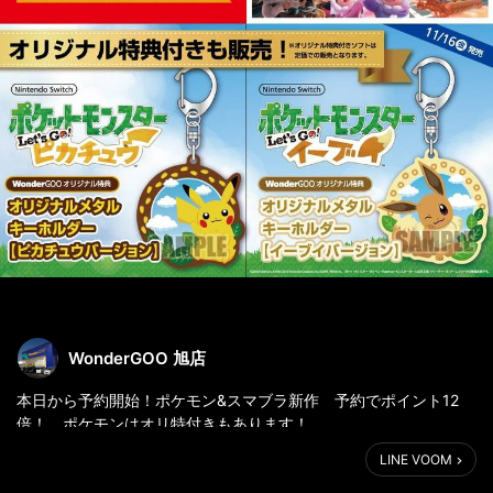
WonderGOO 旭店
本日から予約開始！ポケモン&スマブラ新作 予約でポイント12
倍！ ポケモンはオリ特付きもあります！
LINE VOOM
12/7発売 Switch 大乱闘スマッシュブラザーズ SPECIAL
http://bit.ly/2L2GUsI