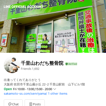
千里山わだち整骨院
Friends
1,692
出逢ってくれてありがとう
大阪府 吹田市千里山霧が丘 22−2 千里山駅前 山下ビル1階
Open
Fri 10:00 - 13:00,15:00 - 20:00
sakamoto-ss.com/senriyama/
1 other items
Sun
Closed
Mon
10:00 - 13:00,15:00 - 20:00
Tue
10:00 - 13:00,15:00 - 20:00
Chat
Posts