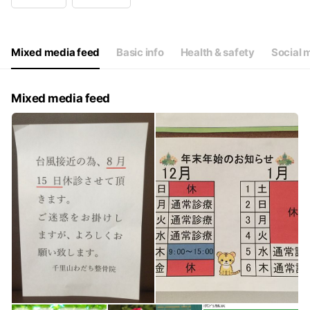
Wed
10:00 - 13:00,15:00 - 20:00
Thu
10:00 - 13:00,15:00 - 20:00
Fri
10:00 - 13:00,15:00 - 20:00
Sat
10:00 - 18:00
Mixed media feed
Basic info
Health & safety
Social 
祝日は10:00~18:00
Mixed media feed