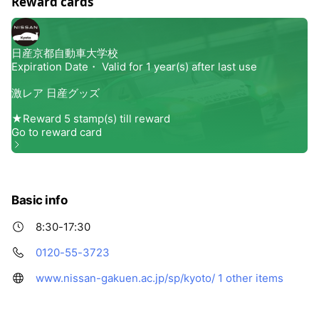
Reward cards
Basic info
8:30-17:30
0120-55-3723
www.nissan-gakuen.ac.jp/sp/kyoto/
1 other items