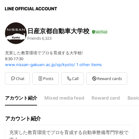
日産京都自動車大学校
Friends
6,323
充実した教育環境でプロを育成する大学校!
8:30-17:30
www.nissan-gakuen.ac.jp/sp/kyoto/
1 other items
Chat
Posts
Call
Reward cards
アカウント紹介
Mixed media feed
Reward card
Basic
アカウント紹介
充実した教育環境でプロを育成する自動車整備専門学校で