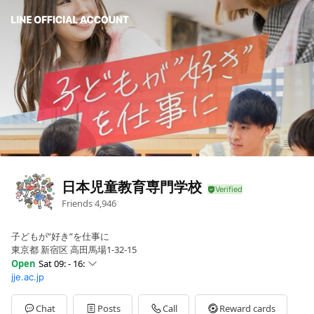
日本児童教育専門学校
Friends
4,946
子どもが”好き”を仕事に
東京都 新宿区 高田馬場1-32-15
Open
Sat 09: - 16:
jje.ac.jp
Sun
09: - 16:
Mon
09: - 21:
Tue
09: - 21:
Chat
Posts
Call
Reward cards