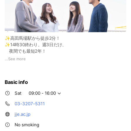
✨高田馬場駅から徒歩2分！
✨14時30終わり、週3日だけ、
夜間でも最短2年！
✨選べる5つの通い方
...
See more
🍀総合子ども学科（3年制）
月～金 9時-14時30
Basic info
☀保育福祉科 昼間コース（2年制）
Sat
09:00 - 16:00
∟時短クラス：月～金9時-14時30
∟週3クラス：月火水9時-17時50
03-3207-5311
jje.ac.jp
🌙保育福祉科 夜間主コース（2年制）
∟トワイライトクラス：月～金16時20-21時30
No smoking
∟土曜クラス：月～金18時20-21時30・土9時-16時10