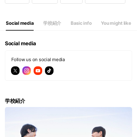
Wed
09: - 21:
Thu
09: - 21:
Fri
09: - 21:
Sat
09: - 16:
Social media
学校紹介
Basic info
You might like
Social media
Follow us on social media
学校紹介