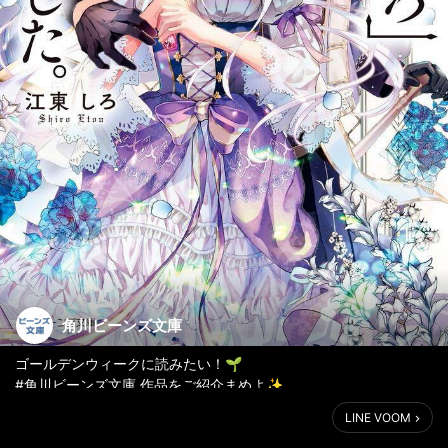
角川ビーンズ文庫
ゴールデンウィークに読みたい！🌱
#角川ビーンズ文庫 作品をご紹介まめよ✨
LINE VOOM
📘
「死んでみろ」と言われたので死にました。