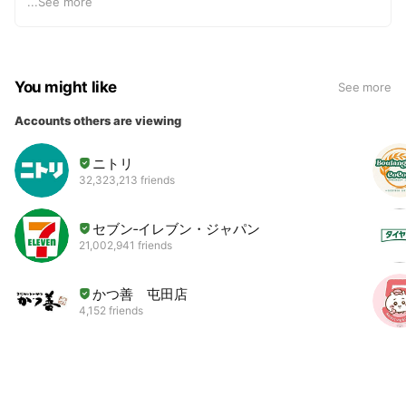
...
See more
●ゆうちょ銀行 記号 １９０７０ 番号５８４５３９３１
（他行より 九〇八（キュウゼロハチ）店 普通口座５８４
５３９３）
You might like
See more
・口座名 株式会社 たかはしダリア（ カ）タカハシダリ
ア）
Accounts others are viewing
登録番号：T6430001078714
ニトリ
32,323,213 friends
セブン‐イレブン・ジャパン
21,002,941 friends
かつ善 屯田店
4,152 friends