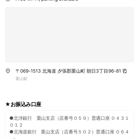
〒069-1513 北海道 夕張郡栗山町 朝日3丁目96-81
栗山駅
★お振込み口座
●北洋銀行 栗山支店（店番号０５９）普通口座 ０４３１
０１２
●北海道銀行 栗山支店（店番号５０２）普通口座 ０６４
４６５４