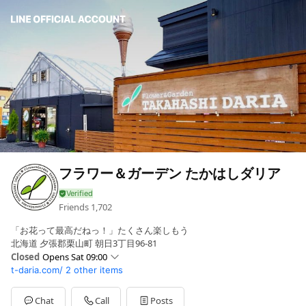
フラワー＆ガーデン たかはしダリア
Friends
1,702
「お花って最高だねっ！」たくさん楽しもう
北海道 夕張郡栗山町 朝日3丁目96-81
Closed
Opens Sat 09:00
t-daria.com/
2 other items
Sun
09:00 - 18:00
Mon
09:00 - 18:00
Tue
09:00 - 18:00
Chat
Call
Posts