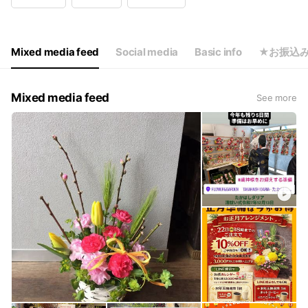
Wed
09:00 - 18:00
Thu
09:00 - 18:00
Fri
09:00 - 18:00
Sat
09:00 - 18:00
Mixed media feed
Social media
Basic info
★お振込
1/1～3はお休み
Mixed media feed
See more