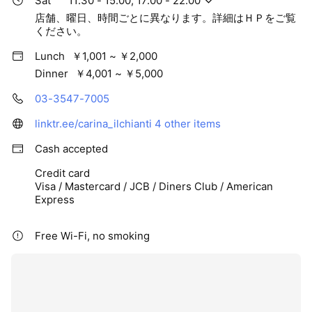
Sat
11:30 - 15:00, 17:00 - 22:00
店舗、曜日、時間ごとに異なります。詳細はＨＰをご覧
ください。
Lunch
￥1,001 ~ ￥2,000
Dinner
￥4,001 ~ ￥5,000
03-3547-7005
linktr.ee/carina_ilchianti
4 other items
Cash accepted
Credit card
Visa / Mastercard / JCB / Diners Club / American
Express
Free Wi-Fi, no smoking