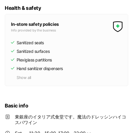
Health & safety
In-store safety policies
Info provided by the business
Sanitized seats
Sanitized surfaces
Plexiglass partitions
Hand sanitizer dispensers
Show all
Basic info
東銀座のイタリア式食堂です。魔法のドレッシンハイコ
スパワイン