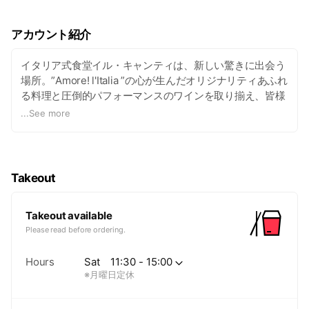
アカウント紹介
イタリア式食堂イル・キャンティは、新しい驚きに出会う
場所。”Amore! l'Italia ”の心が生んだオリジナリティあふれ
る料理と圧倒的パフォーマンスのワインを取り揃え、皆様
のご来店をお待ちしております。 北海道から福岡まで全国
...
See more
40店舗以上、詳しくはWEBで！
http://www.chianti.co.jp/
ネット予約はこちら
➡
http://www.chianti.co.jp/reservation/index.cgi
Takeout
Takeout available
Please read before ordering.
Hours
Sat
11:30 - 15:00
※月曜日定休