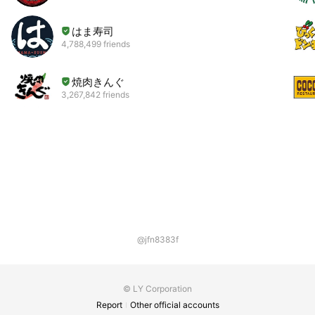
はま寿司
4,788,499 friends
焼肉きんぐ
3,267,842 friends
@jfn8383f
© LY Corporation
Report
Other official accounts