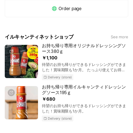
Order page
イルキャンティネットショップ
See more
お持ち帰り専用オリジナルドレッシングソ
ース380ｇ
￥1,100
待望のお持ち帰りができるドレッシングができま
した！賞味期限も1か月。 たっぷり使えてお得な
ファミリーサイズの380ｇ お店のドレッシングの
Delivery (store)
雰囲気そのままに、ご家庭であの味が楽しめま
す。 こまめに使う方のための195ｇ￥650 たっぷ
お持ち帰り専用イルキャンティドレッシン
り使うファミリーサイズ380ｇ￥1050
グソース195ｇ
￥680
待望のお持ち帰りができるドレッシングができま
した！賞味期限も1か月。
Delivery (store)