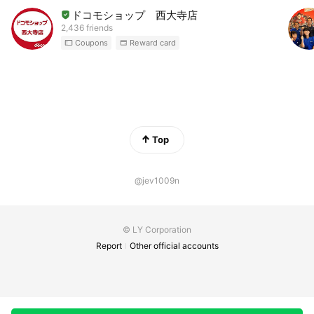
ドコモショップ 西大寺店
2,436 friends
Coupons
Reward card
Top
@jev1009n
© LY Corporation
Report
Other official accounts