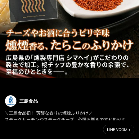
三島食品
＼三島食品初！ 芳醇な香りの燻煙ふりかけ／
スモークサーモンやスモークチーズ…心躍る響きですね(heart
eyes)
LINE VOOM
燻製された食品の豊かな香りには、いつもとは違う特別感がある
ように思います(thumbs up)