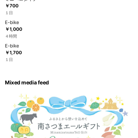
￥700
１日
E-bike
￥1,000
４時間
E-bike
￥1,700
１日
Mixed media feed