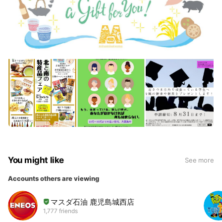
You might like
See more
Accounts others are viewing
マスダ石油 鹿児島城西店
1,777 friends