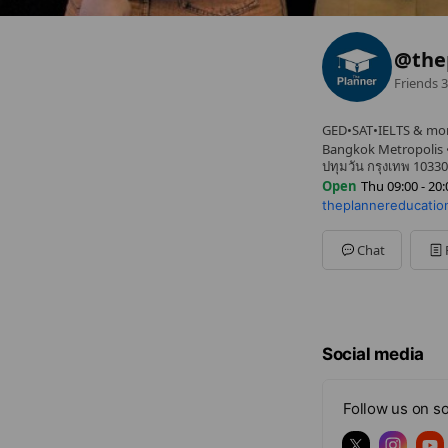
@the
Friends
3
GED•SAT•IELTS & mo
Bangkok Metropolis • เ
ปทุมวัน กรุงเทพ 10330
Open
Thu 09:00 - 20:
theplannereducati
Sun
09:00 - 20:00
Mon
09:00 - 20:00
Tue
09:00 - 20:00
Chat
Wed
09:00 - 20:00
Thu
09:00 - 20:00
Fri
09:00 - 20:00
Sat
09:00 - 20:00
Social media
Follow us on so