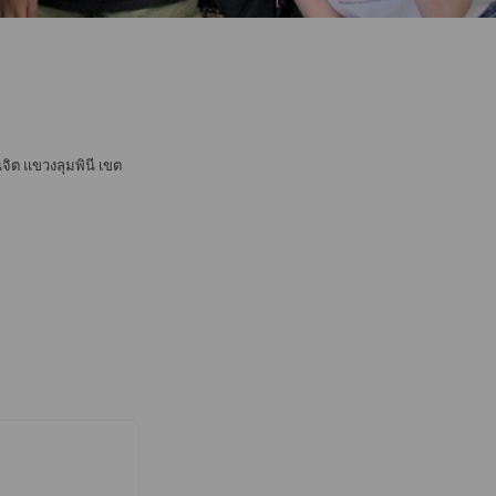
นจิต แขวงลุมพินี เขต