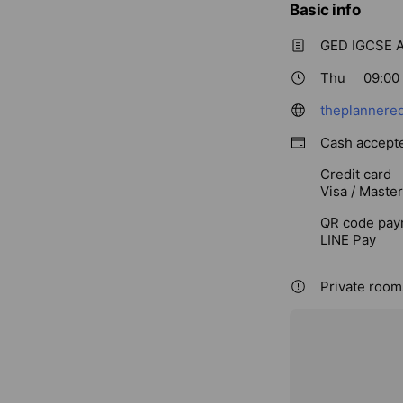
Basic info
GED IGCSE A
Thu
09:00 
theplannere
Cash accept
Credit card
Visa / Maste
QR code pay
LINE Pay
Private rooms