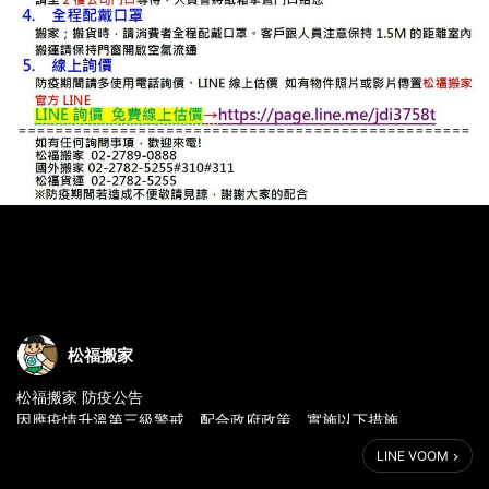
松福搬家
松福搬家 防疫公告
因應疫情升溫第三級警戒，配合政府政策，實施以下措施
🔺1. 嚴禁客人隨車❌
LINE VOOM
嚴禁師傅讓客戶搭乘貨車及隨車請求!
🔺2. 採實名制