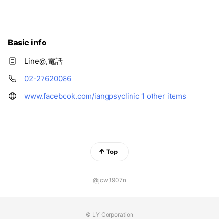
Basic info
Line@,電話
02-27620086
www.facebook.com/iangpsyclinic
1 other items
Top
@jcw3907n
© LY Corporation