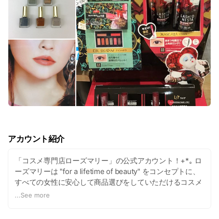
アカウント紹介
「コスメ専門店ローズマリー」の公式アカウント！+*｡ ロ
ーズマリーは "for a lifetime of beauty" をコンセプトに、
すべての女性に安心して商品選びをしていただけるコスメ
専門店です。あなたのための "キレイのトータルサポート"
...
See more
をおまかせください。