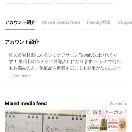
アカウント紹介
Mixed media feed
Fuwaly料金
Coupo
アカウント紹介
佐久市岩村田にあるシミケアサロンFuwaly(ふわりい)で
す！ 東信初のシミケア器導入店になります✨ シミで何年
もお悩みの方、化粧品を何個も試しても効果がない…レー
ザー治療じゃ不安…そんな方は是非Fuwalyに足をお運びく
...
See more
ださい♡︎ʾʾ 美肌コラーゲン脱毛/美白フェイシャルエステ/シ
ミケアを主にやっています！ また、1歳以上のお子様連れ
もOKです！予約時にお申し出くださいませ(pq*´꒳`*)
Mixed media feed
See more