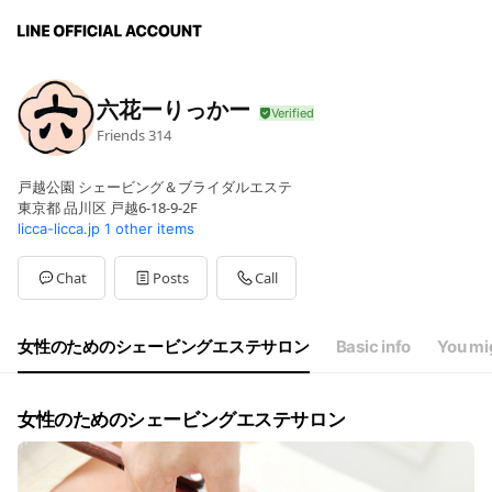
六花ーりっかー
Friends
314
戸越公園 シェービング＆ブライダルエステ
東京都 品川区 戸越6-18-9-2F
licca-licca.jp
1 other items
Chat
Posts
Call
女性のためのシェービングエステサロン
Basic info
You mig
女性のためのシェービングエステサロン