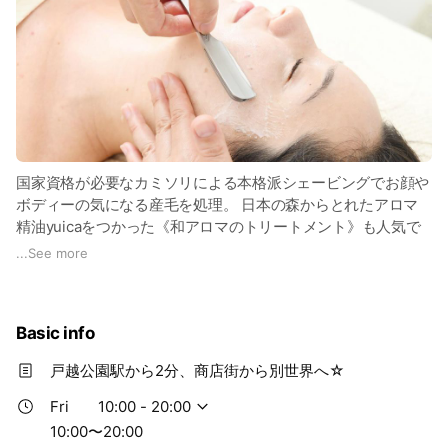
国家資格が必要なカミソリによる本格派シェービングでお顔や
ボディーの気になる産毛を処理。 日本の森からとれたアロマ
精油yuicaをつかった《和アロマのトリートメント》も人気で
す♪ 普段のお手入れはもちろん、ブライダルや特別な日のため
...
See more
のコースもご用意ございます。 完全貸し切り、一軒家風のプ
ライベートサロンでウトウトしているうちにお肌がツルツル＆
ピカピカに生まれ変わります。カミソリを使う極めて日本らし
Basic info
いCOOLなエステ☆
ぜひ、美容習慣に取り入れて下さい！
戸越公園駅から2分、商店街から別世界へ☆
Fri
10:00 - 20:00
10:00〜20:00