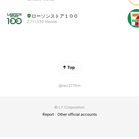
ローソンストア１００
2,711,330 friends
Top
@iwz2770m
© LY Corporation
Report
Other official accounts