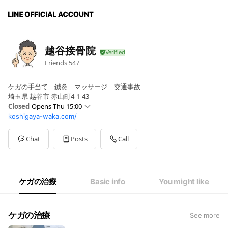
越谷接骨院
Friends
547
ケガの手当て 鍼灸 マッサージ 交通事故
埼玉県 越谷市 赤山町4-1-43
Closed
Opens Thu 15:00
koshigaya-waka.com/
Sun
Closed
Mon
09:00 - 12:00,15:00 - 20:00
Tue
09:00 - 12:00,15:00 - 20:00
Chat
Posts
Call
Wed
09:00 - 12:00,15:00 - 20:00
Thu
09:00 - 12:00,15:00 - 20:00
Fri
09:00 - 12:00,15:00 - 20:00
Sat
09:00 - 13:00
ケガの治療
Basic info
You might like
平日 午前9時〜12時 午後3時〜8時 土曜 9時～13時
ケガの治療
See more