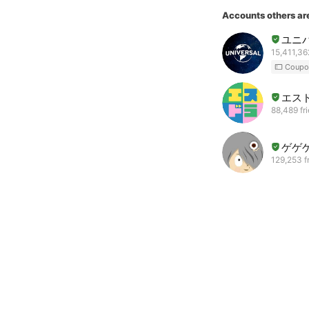
Accounts others ar
ユニ
15,411,36
Coupo
エス
88,489 fr
ゲゲ
129,253 f