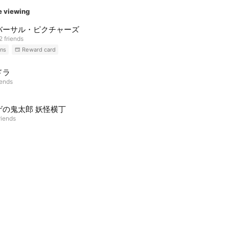
e viewing
バーサル・ピクチャーズ
2 friends
ns
Reward card
ドラ
iends
ゲの鬼太郎 妖怪横丁
riends