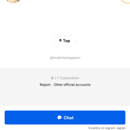
Top
@itodentalsapporo
© LY Corporation
Report
Other official accounts
Chat
Country or region:
Japan