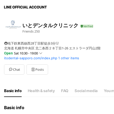
いとデンタルクリニック
Friends
250
🚇地下鉄東西線西28丁目駅徒歩3分🦷
北海道 札幌市中央区 北二条西２８丁目1-26 エストラーダ円山2階
Open
Sat 10:30 - 19:00
itodental-sapporo.com/index.php
1 other items
Sun
Closed
Mon
10:30 - 20:00
Tue
10:30 - 20:00
Chat
Posts
Wed
Closed
Thu
10:30 - 20:00
Fri
10:30 - 20:00
Sat
10:30 - 19:00
Basic info
Health & safety
FAQ
Social media
You m
水曜日・日曜日・祝日お休み
Basic info