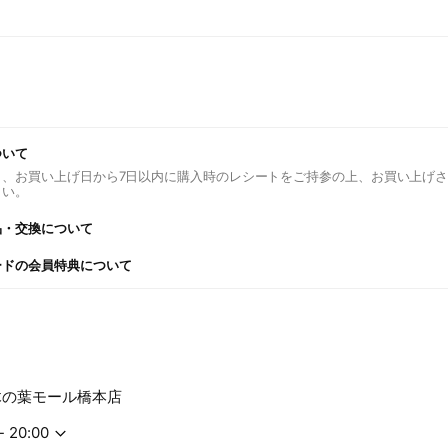
ついて
り、お買い上げ日から7日以内に購入時のレシートをご持参の上、お買い上げ
さい。
品・交換について
ードの会員特典について
bonfukaya.co.jp/news/748381/
木の葉モール橋本店
- 20:00