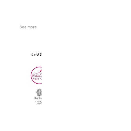
See more
石村萬盛堂 イオン福岡店
6,740 friends
Coupons
Reward card
パレフローラ 大丸福岡天神店
2,259 friends
Coupons
Reward card
Bou Jeloud 大野城店
1,602 friends
Coupons
Reward card