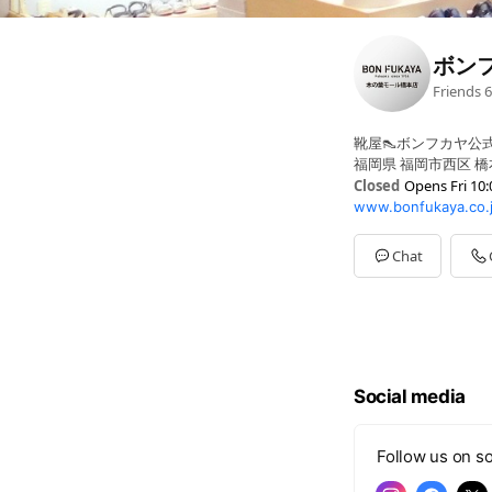
ボン
Friends
6
靴屋👠ボンフカヤ公
福岡県 福岡市西区 橋本
Closed
Opens Fri 10:
www.bonfukaya.co.j
Sun
10:00 - 20:00
Mon
10:00 - 20:00
Tue
10:00 - 20:00
Chat
Wed
10:00 - 20:00
Thu
10:00 - 20:00
Fri
10:00 - 20:00
Sat
10:00 - 20:00
Social media
Follow us on so