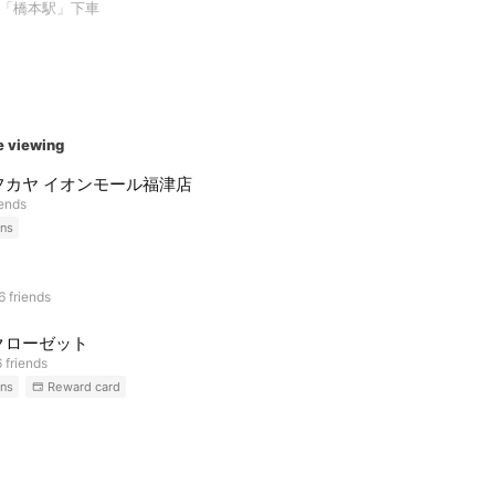
「橋本駅」下車
e viewing
フカヤ イオンモール福津店
iends
ns
6 friends
クローゼット
 friends
ns
Reward card