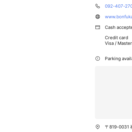
092-407-27
www.bonfuka
Cash accept
Credit card
Visa / Maste
Parking avail
〒819-003