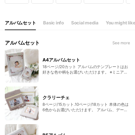
Wed
Closed
Thu
10:00 - 18:00
Fri
10:00 - 18:00
Sat
10:00 - 18:00
アルバムセット
Basic info
Social media
You might lik
定休日：1月～８月火・水曜日/９月～１２月水曜日
アルバムセット
See more
A4アルバムセット
18ページ/20カット アルバムのテンプレートはお
好きな色や柄をお選びいただけます。 ※ミニアル
バムだけの販売はしておりません。必ずセットで
ご注文ください。 A4デジタルアルバム セット
（本体1冊+ミニアルバム1冊+20カット入りデータ
CD1枚） ...... 18p / 20cut86,350円（税込） A4
クラリーチェ
デジタルアルバム （本体1冊） ...... 18p /
8ページ/15カット.10ページ/18カット 本体の色は
20cut66,550円（税込） ミニアルバム焼き増し
6色からお選びいただけます。 アルバム、データ
.......................11,880円（税込）
収納BOX付き。 クラリーチェ 8ページ/15カット
（本体1冊+収納BOX+15カット入りデータCD1
枚） ...... 8p / 15cut60,500円（税込） クラリー
チェ 10ページ/18カット （本体1冊+収納