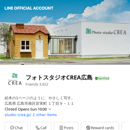
フォトスタジオCREA広島
Friends
3,922
絵本の𝟣ページのように、やさしく写す。
広島県 広島市南区皆実町 １丁目９－１１
Closed
Opens Sun 10:00
studio-crea.jp/
2 other items
Sun
10:00 - 18:00
Mon
10:00 - 18:00
Tue
Closed
Chat
Call
Posts
Reward cards