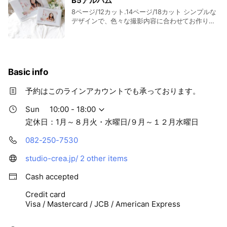
B5アルバム
BOX+18カット入りデータCD1枚） ...... 10p /
8ページ/12カット.14ページ/18カット シンプルな
18cut67,100円（税込）
デザインで、色々な撮影内容に合わせてお作りい
ただけます！ ※ミニアルバムだけの販売はしてお
りません。必ずセットでご注文ください。 B5アル
バム 8ページ/12カット （本体1冊+12カット入
りデータCD1枚） ...... 8p / 12cut54,450円（税
込） B5アルバム 14ページ/18カット （本体1冊
Basic info
+18カット入りデータCD1枚） ...... 14p /
18cut65,450円（税込） ミニアルバム焼き増し
予約はこのラインアカウントでも承っております。
（18カットのみ） .......................11,330円（税
込）
Sun
10:00 - 18:00
定休日：1月～８月火・水曜日/９月～１２月水曜日
082-250-7530
studio-crea.jp/
2 other items
Cash accepted
Credit card
Visa / Mastercard / JCB / American Express