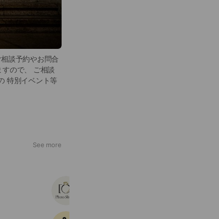
 ご相談予約やお問合
すので、 ご相談
の 特別イベント等
See more
空飛ぶペンギン社
3,584 friends
Coupons
Reward card