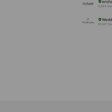
ench
5,944 fri
Wedd
61,647 fr