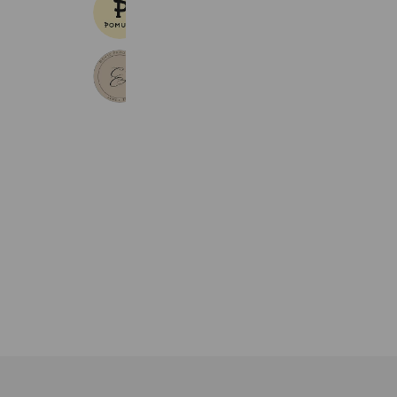
POMULU
16,559 friends
CJCムービー【ウェディングムービー
10,372 friends