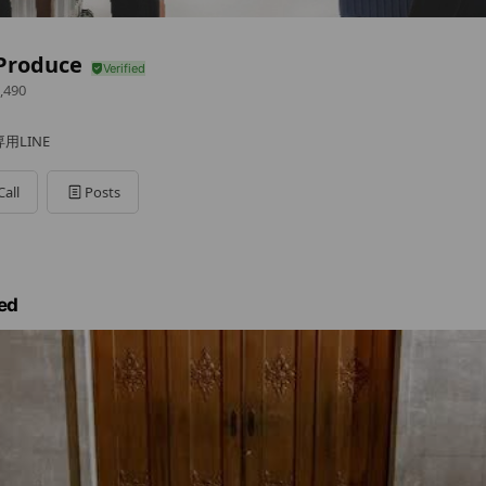
 Produce
,490
専用LINE
Call
Posts
ed