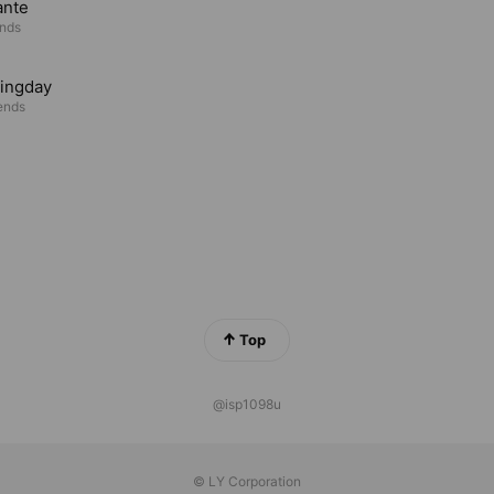
ante
ends
ingday
iends
Top
@isp1098u
© LY Corporation