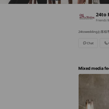
24to
Friends
9
24toweddingお客様
Chat
Mixed media fe