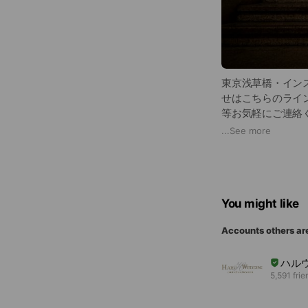
東京浅草橋・インスタ
せはこちらのライ
等お気軽にご連絡く
お得な情報も発信
...
See more
You might like
Accounts others ar
ハルウ
5,591 frie