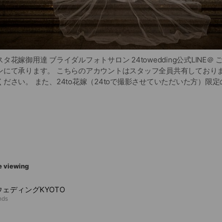
花嫁御用達 ブライダルフォトサロン 24towedding公式LINE＠
ンにて承ります。 こちらのアカウントはスタッフ全員共有しておりま
ださい。 また、24to花嫁（24toで撮影させていただいた方）限定
しています。
e viewing
ェディングKYOTO
nds