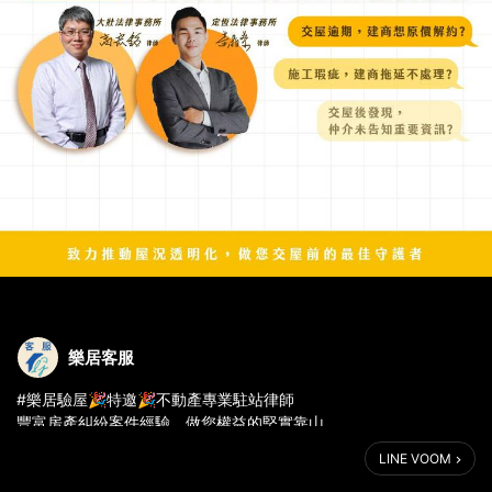
樂居客服
#樂居驗屋🎉特邀🎉不動產專業駐站律師
豐富房產糾紛案件經驗，做您權益的堅實靠山
預約驗屋🉐【免費15分鐘法律諮詢服務】
LINE VOOM
根據內政部資料統計