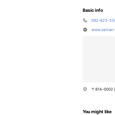
Basic info
092-823-33
www.seinan-g
〒814-000
You might like