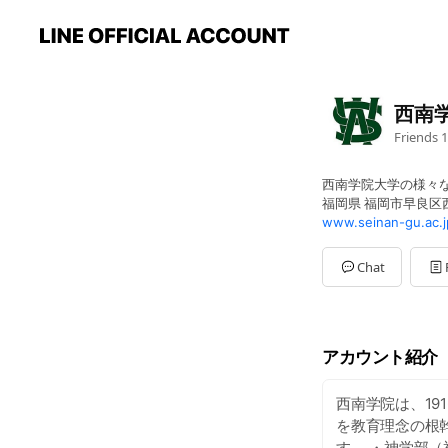
西南
Friends
1
西南学院大学の様々
福岡県 福岡市早良区西新
www.seinan-gu.ac.j
Chat
アカウント紹介
西南学院は、19
を教育理念の根
す。 ・神学部（