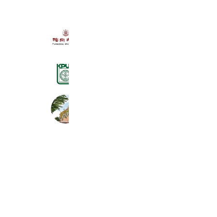
福岡大学 入学センター
7,145 friends
京都府立医科大学 入試室
6,435 friends
東北福祉大学
24,802 friends
Coupons
Reward card