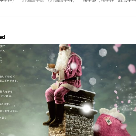
際経済学科） ・法学部（法律学科・国際関係法学科） ・人間科学部
心理学科） ・国際文化学部（国際文化学科）
ed