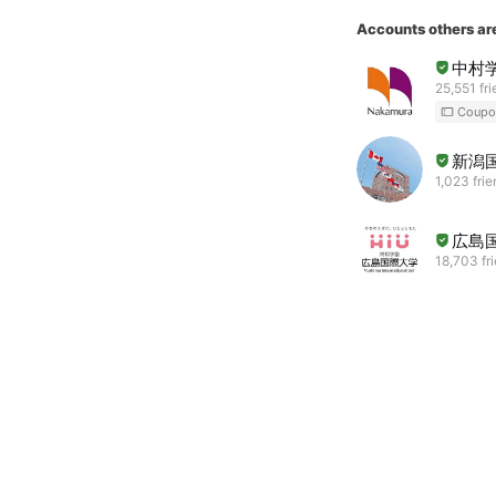
Accounts others ar
中村
25,551 fr
Coupo
新潟
1,023 fri
広島
18,703 fr