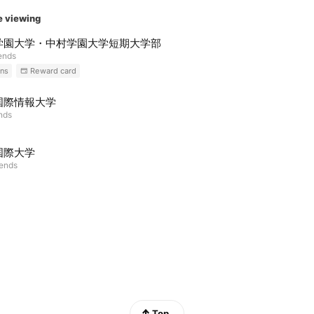
e viewing
学園大学・中村学園大学短期大学部
iends
ns
Reward card
国際情報大学
ends
国際大学
iends
Top