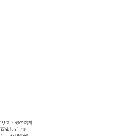
 キリスト教の精神
を育成していま
） ・経済学部