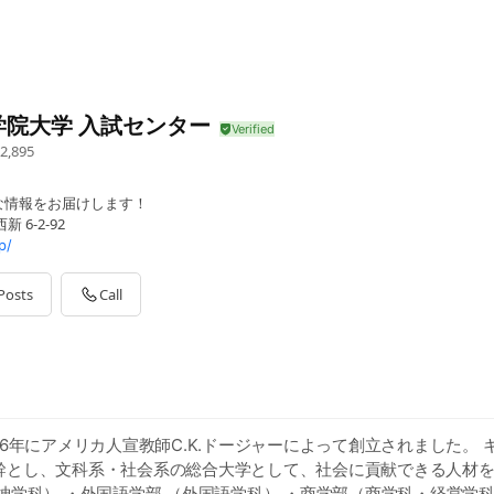
学院大学 入試センター
2,895
な情報をお届けします！
 6-2-92
p/
Posts
Call
16年にアメリカ人宣教師C.K.ドージャーによって創立されました。
幹とし、文科系・社会系の総合大学として、社会に貢献できる人材
神学科） ・外国語学部 （外国語学科） ・商学部（商学科・経営学科