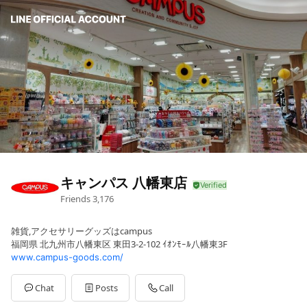
キャンパス 八幡東店
Friends
3,176
雑貨,アクセサリーグッズはcampus
福岡県 北九州市八幡東区 東田3-2-102 ｲｵﾝﾓｰﾙ八幡東3F
www.campus-goods.com/
Chat
Posts
Call