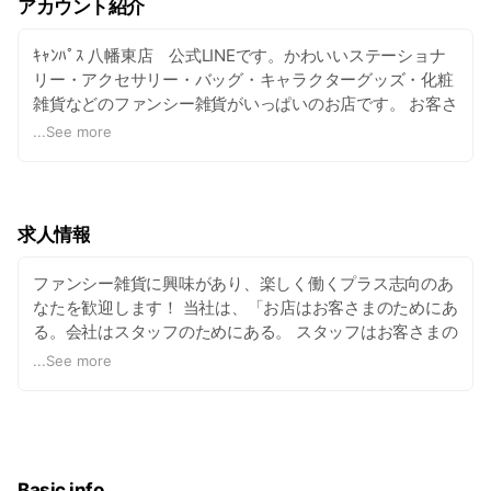
アカウント紹介
ｷｬﾝﾊﾟｽ 八幡東店 公式LINEです。かわいいステーショナ
リー・アクセサリー・バッグ・キャラクターグッズ・化粧
雑貨などのファンシー雑貨がいっぱいのお店です。 お客さ
まの「宝物」を探しにきてくださいね☆
...
See more
求人情報
ファンシー雑貨に興味があり、楽しく働くプラス志向のあ
なたを歓迎します！ 当社は、「お店はお客さまのためにあ
る。会社はスタッフのためにある。 スタッフはお客さまの
ために、経営陣はスタッフのためにベストを尽くすこと」
...
See more
の考えで経営しています。
http://www.campus-
goods.com/2.html
Basic info