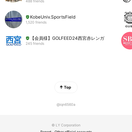
488 friends
KobeUniv.SportsField
1,520 friends
【会員様】GOLFEED24西宮赤レンガ
245 friends
Top
@iqn6560a
© LY Corporation
Report
Other official accounts