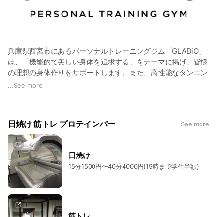
兵庫県西宮市にあるパーソナルトレーニングジム「GLADiO」
は、「機能的で美しい身体を追求する」をテーマに掲げ、皆様
の理想の身体作りをサポートします。また、高性能なタンニン
グマシンとコラーゲンサロンも併設し、外見からも内面からも
...
See more
美しく輝くためのトータルケアを提供しています。
GLADiOは、阪神電鉄「西宮駅」から徒歩2分という便利な立
地にあります。お車でお越しの方も近隣に多数コインパーキン
日焼け 筋トレ プロテインバー
See more
グがございますので、ぜひお気軽にお越しください！
日焼け
15分1500円〜40分4000円(19時まで学生半額)
筋トレ