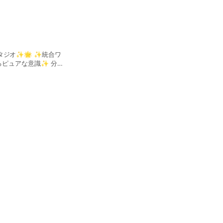
た高い意識で生きる✨
うな 平和調和な意識で
ワクした
じまっている すべて
タジオ✨🌟 ✨統合ワ
・感情・感覚・身体に
醒まして喜びで生きる
を選んでいく ワクワ
が創ってる どんなと
次元の意識
いる高い意識 の音の
ROMATICアウェイク
じめたとき 高い意識
んのビジョンを生きる
るまいするだろう✨
ンド フォーミュレーシ
かり基本を入れ ほん
いく✨ ほんと
る生きかたにしていく
ぶんの宇宙の感性をリ