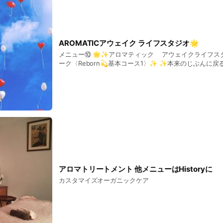
席で 力を戻した生きかた ほんとうのじぶんと 繋がっ
もともとの とてつもなく豊かで 自由で とけてしまいそ
存在する✨ シンプルで軽やかな じぶんに戻っていくお話会🌟 ワク
光かがやくほんとうのじぶんへの 真実の戻り道🌟 知っているところに 共振し
て✨✨✨✨ すべてが高さで見えてくる 目の醒ました生きかた🌟 次元を越え
AROMATICアウェイク ライフスタジオ🌟
て生きれる時が 来ている✴️ あたらしい時代への もうは
メニュー⑩ 🌟✨アロマティック アウェイクライフス
の意識の進化🌟 出てくる感情を扉にして 扉を開けて ビジョンやひらめきに
ーク〈Reborn💫基本コース1〉✨ ✨本来のじぶんに戻るピュアな意識✨ 分
生きる生きかた🌟 日常の感じていることを お気軽に表現していただけます✨
離意識を統合していくことで✨ いままでの日常の 意識
そこからが始まりです✨ ワクワクの共振✨✨✨✨🌈 じぶんのこころがよろ
も働きかける 心地いい統合をライフワークに楽しく目を
こぶこと府に落ちることスッキリすること じぶんの真実
🌟 じぶんにとっての心地いい香りを使って✨ 誰もが持ってる高い意識で✨
クを感じることに動く🌟 人生は じぶんが主人公 じぶん
ほんとうのじぶん軸で生きかたにする基本を本物にしていく会✨ 4
きも じぶんの選択で創っている 創造を越えた意識で グラウンディングした 生
のあたらしい生きかた🌟 すでに4次元の意識で存在して
きかた✨✨✨✨ 2024年11月に終了し 現在は URLの A
振動でじぶんの高い意識が共振する✨ 軸に立って生きは
ライフスタジオ🌟 Reborn💫アートな生きかたでじぶ
はどんな感覚✨ どんな香りがするだろ✨ どんな立ちふ
🌈 として開催しております✨🎉 🌟アロマオイルブレ
どんな高い視点の見え方をするだろう✨ じぶんのイマジネーションを使って
ョンメニューを ご利用の方におすすめです✨
自分ならではの感性を表現しながら 明確にして✨しっ
とうの統合を軽やかに起こして生きかたをじぶんのモノにして
うのじぶんに繋がって 高い意識で満ちていて喜びで生き
アロマトリートメント 他メニューはHistoryに
🌟 4次元の意識の共振💫で よりじぶんのビジョンやじ
アルにしていく✨ 統合された混じりっけのないピュアな意識で生きる✨ 想像
カスタマイズオーガニックケア
を超えた生きかた🌟 本来のじぶんに戻って✨ 無条件の愛のとてつもなく平和
で豊かな軸のある凛とした意識 いままでの生きかたが逆転して現実の見え方使
い方が変わる🌟 全8コマ ￥44000 全コマ初回お申込￥40000 1コマ 150
分 ￥5500 日程の進め方は要相談可 内容 ブレンド精油香りのチョイス✨ 映