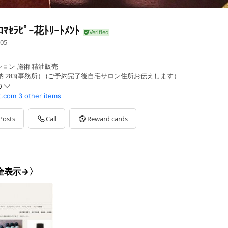
ﾏｾﾗﾋﾟｰ花ﾄﾘｰﾄﾒﾝﾄ
05
ョン 施術 精油販売
 283(事務所） (ご予約完了後自宅サロン住所お伝えします）
0
t.com
3 other items
Posts
Call
Reward cards
18:00迄 月休
y 全表示→〉