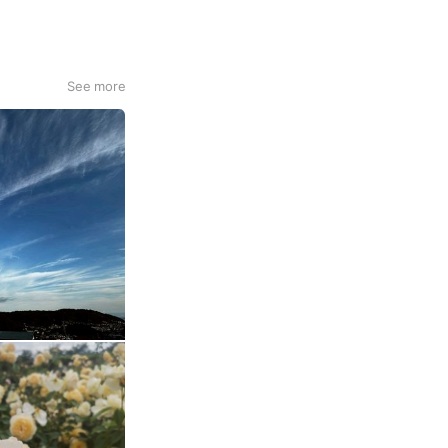
✨ それぞれの体験の
基本コース1 同一参加
See more
せて頂きます✨ ※
元の意識で生きる💫お
り 直接オンラインク