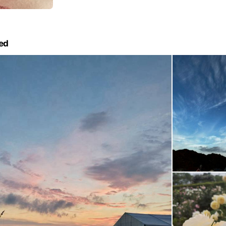
像視聴1時間～1時間30分✨統合✨ アウトプットし統合
表現✨統合後の表現✨ あなたの目的表現✨ ※ 連続的に進めていくのがおす
すめです✨ 2ヶ月以内に全コマ終了おねがいします ※ 一般の方 全コマ終了
後 2クール目からの再度の参加費は変更します✨ ※ 実際横浜でのリアル
Reborn💫クラスを受講されている方✨ このReborn
ed
費ですがサポート料として ご参加1コマごとにお支払いさ
このReborn💫基本コース1を 全コマ受講された方 4次
話会🌟の 毎月の開催２回目は参加費割引 (６ヶ月間） ※ 自主的に映像受講
される方は✨ あたらしい地球の生きかたウェブサイトよ
ラス受講できます✨ 一般の方￥110000 🌟アートに携わる方 香りのブレンド
をされる方などに特におすすめです✨