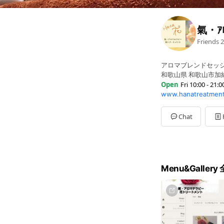
氣・ｱﾛ
Friends
2
アロマブレンドセッシ
和歌山県 和歌山市加納
Open
Fri 10:00 - 21:0
www.hanatreatmen
Sun
10:00 - 21:00
Mon
Closed
Tue
10:00 - 21:00
Chat
Wed
10:00 - 21:00
Thu
10:00 - 21:00
Fri
10:00 - 21:00
Sat
10:00 - 21:00
当日の予約受付11:30～
Menu&Galler