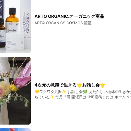
ARTQ ORGANIC.オーガニック商品
ARTQ ORGANICS COSMOS 認証
4次元の意識で生きる🌟お話し会🌟
💛ワクワク共振✨ お話し会🌿 あたらしい地球の生きかた🌟 未来は奇跡に満
ちている✨ 毎月 2回 開催日はLINE投稿または ホームページ 営業時間カレン
ダーにて 記載しております✨ 🍊1部13:00～14:30 無料 🍋2部14:30～17:00参
加費 ￥3000 約1時間～ 未公開資料一部&お茶 デザート代 どなたでもご参加頂
けます✨ 🌟出入り自由 1時間内の゙場合￥2000 場所: トリートメントサロン
にて ※事務所の住所とは異なります ✨少人数での開催です 早めにLINEトーク
にて ご一報ください 詳細をお伝えさせていただきます✨🌈 今までの 
一喜一憂していた 眠りの生きかたから 現実のカラクリを見せて じぶんが操縦