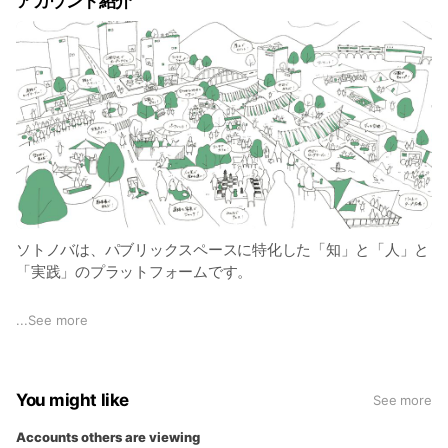
アカウント紹介
ソトノバは、パブリックスペースに特化した「知」と「人」と
「実践」のプラットフォームです。
あなたは、普段の生活のなかで「街がもっと気軽に、自由に使
...
See more
える場所になればいいのに」と感じたことはありませんか？
ソトノバが捉えるパブリックスペースは、公民の敷地は問わな
You might like
See more
いソト（屋外）空間です。人々の居場所となり、楽しく、アク
ティビティの生まれる、誰もが使える自由空間としてのパブリ
Accounts others are viewing
ックスペースを増やしていきたいと考えています！ソトノバ