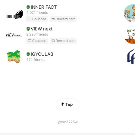
は、身の回りのソトを楽しく豊かに使いこなすために役立つア
INNER FACT
イデアを届け、また未来のパブリックスペースのあり方を描く
4,921 friends
ことで、ソトから都市を豊かにするムーブメントを起こす様々
Coupons
Reward card
な活動を行なっています。
VIEW next
2,226 friends
みなさんがもつ小さな閃きやギモンをもとに、「ソトノバ」と
Coupons
Reward card
一緒に豊かなソトを切り開いていきましょう！
IGYOULAB
474 friends
Top
@ioz3275w