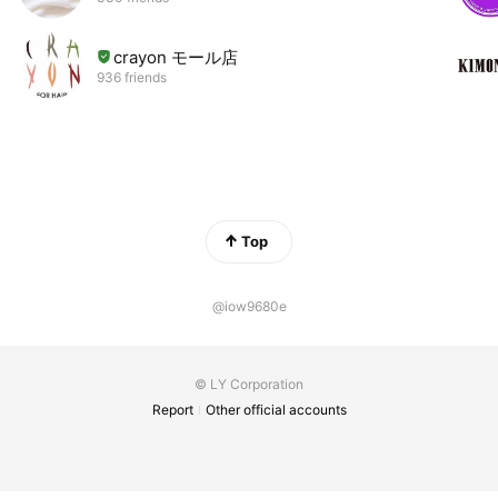
crayon モール店
936 friends
Top
@iow9680e
© LY Corporation
Report
Other official accounts