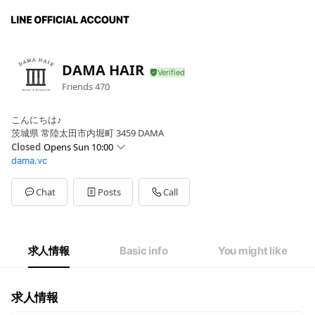
DAMA HAIR
Friends
470
こんにちは♪
茨城県 常陸太田市内堀町 3459 DAMA
Closed
Opens Sun 10:00
dama.vc
Sun
10:00 - 20:00
Mon
10:00 - 20:00
Tue
Closed
Chat
Posts
Call
Wed
10:00 - 20:00
Thu
10:00 - 20:00
Fri
10:00 - 20:00
Sat
10:00 - 20:00
求人情報
Basic info
You might like
10:00-20:00
求人情報