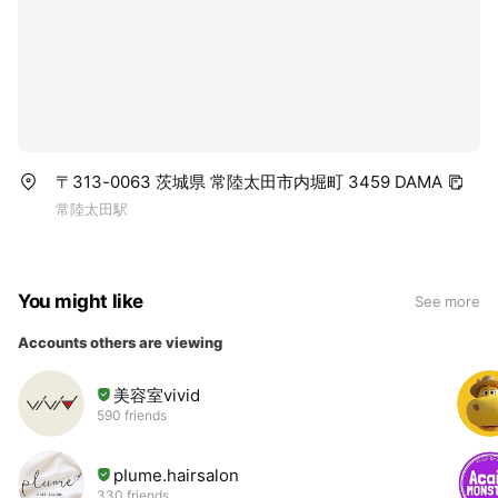
〒313-0063 茨城県 常陸太田市内堀町 3459 DAMA
常陸太田駅
You might like
See more
Accounts others are viewing
美容室vivid
590 friends
pIume.hairsalon
330 friends