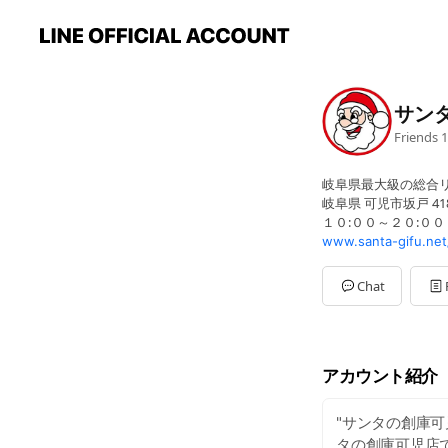
サン
Friends
1
岐阜県最大級の総合
岐阜県 可児市坂戸 418
１０:００～２０:００
www.santa-gifu.net
Chat
アカウント紹介
"サンタの創庫
タの創庫可児店