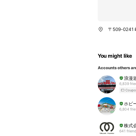
〒509-024
You might like
Accounts others ar
浪漫
6,839 fri
Coupo
ホビ
6,804 fri
株式
641 frien