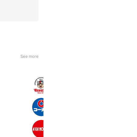
See more
すたみな太郎 可児店
4,880 friends
Coupons
Reward card
コーナン 大垣北店
2,723 friends
あかのれん 各務原店
3,727 friends