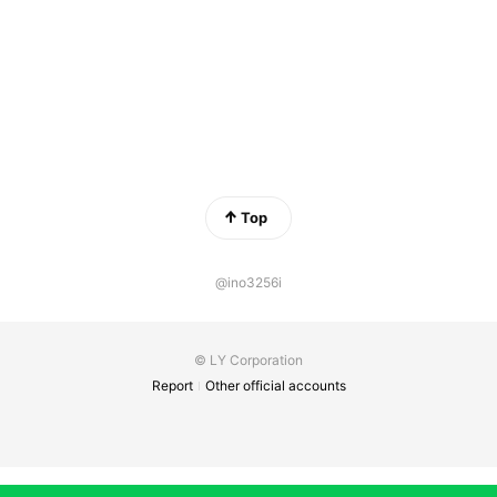
Top
@ino3256i
© LY Corporation
Report
Other official accounts