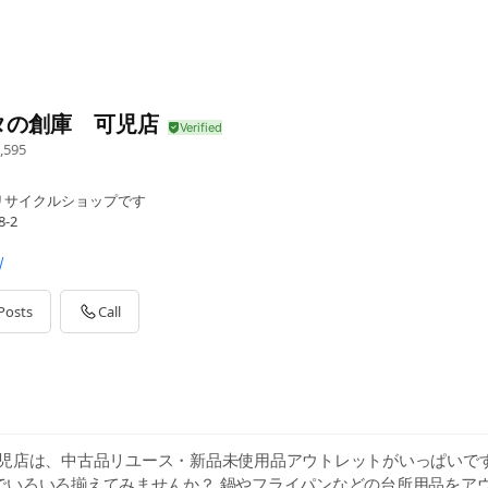
タの創庫 可児店
,595
リサイクルショップです
-2
/
Posts
Call
可児店は、中古品リユース・新品未使用品アウトレットがいっぱいです
でいろいろ揃えてみませんか？ 鍋やフライパンなどの台所用品をア