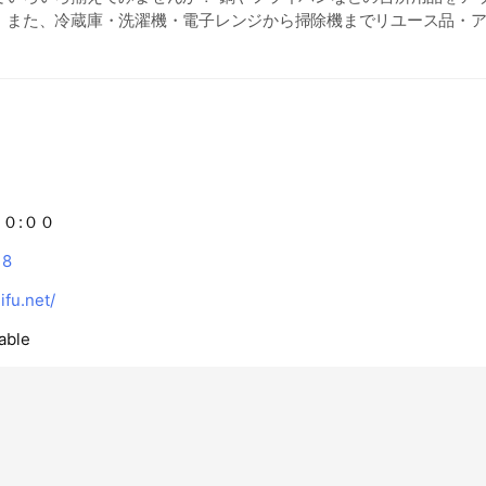
。また、冷蔵庫・洗濯機・電子レンジから掃除機までリユース品・
ます。 また、キッチンボード・ダイニングテーブルセットやチェス
大型家具もございます。 新品を買う前に一度サンタの創庫にぜひご
トレット価格なのでお財布にやさしいお買い物が楽しめます！ 有料
自宅まで配達もさせて頂いております。（込み合う場合は日数が掛
くださいませ。） サンタの創庫では販売だけでなく、買取もさせて
家具・家電でお困りの方！ぜひ一度ご相談ください！ 無料にて訪問
基本家電は製造７年以内のお品・家具は新品ご購入後１０年以内のお
。 （破損品や付属品の欠品・色やけ・特殊な物などはご遠慮いたして
０:００
て頂いてご遠慮させて頂くケースもございます。 （当店舗での家具
いておりませんのでご注意くださいませ。） サンタの創庫では、
18
いております。 （一例）雑貨・食器・台所用品・ギフト物から衣料品
fu.net/
おもちゃ・ソフトなどの物から家具・家電など大きい物まで見させ
より買取が出来ない物もございます！詳しくはお店のスタッフにお
able
０１２０－４４４－０１８までお気軽にお問い合わせ下さい！！