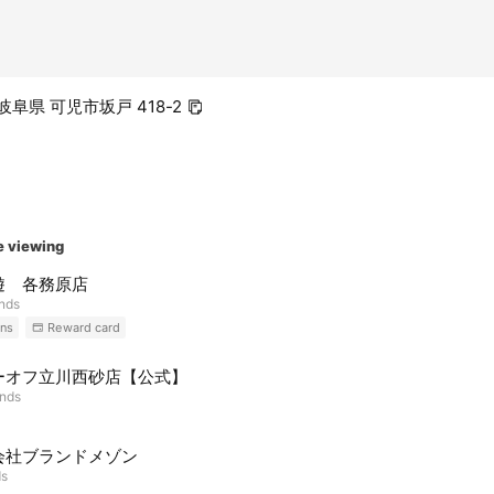
1 岐阜県 可児市坂戸 418-2
e viewing
遊 各務原店
ends
ns
Reward card
ーオフ立川西砂店【公式】
ends
会社ブランドメゾン
ds