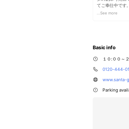
てご奉仕中です
取り揃えており
...
See more
ーボードなどの
リユース・アウ
大型の商品はご
ますのでご了承
引越しで大型の
Basic info
ております。 
だいております
１０:００～２
かには、見させ
取りはさせて頂
0120-444-0
買取もさせて頂
www.santa-gi
アクセサリーや
す！ （商品に
Parking avail
フリーダイヤル