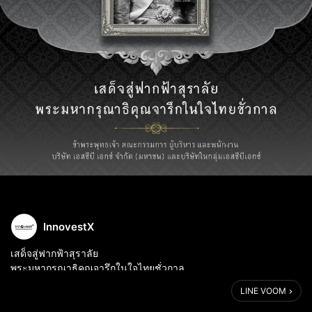
InnovestX
เสด็จสู่ฟากฟ้าสุราลัย
พระมหากรุณาธิคุณจารึกในใจไทยชั่วกาล
LINE VOOM
ข้าพระพุทธเจ้า คณะกรรมการ ผู้บริหาร และพนักงาน
บริษัท เอสซีบี เอกซ์ จำกัด (มหาชน) และบริษัทในกลุ่มเอสซีบีเอกซ์