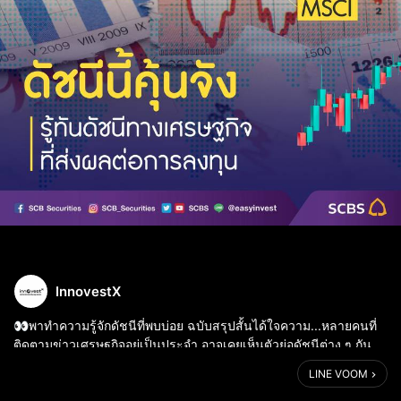
InnovestX
👀พาทำความรู้จักดัชนีที่พบบ่อย ฉบับสรุปสั้นได้ใจความ...หลายคนที่
ติดตามข่าวเศรษฐกิจอยู่เป็นประจำ อาจเคยเห็นตัวย่อดัชนีต่าง ๆ กัน
บ้างแล้ว และสงสัยไหมว่าจริง ๆ แล้ว ดัชนีเหล่านี้ย่อมาจากอะไร?
LINE VOOM
หมายถึงอะไร...