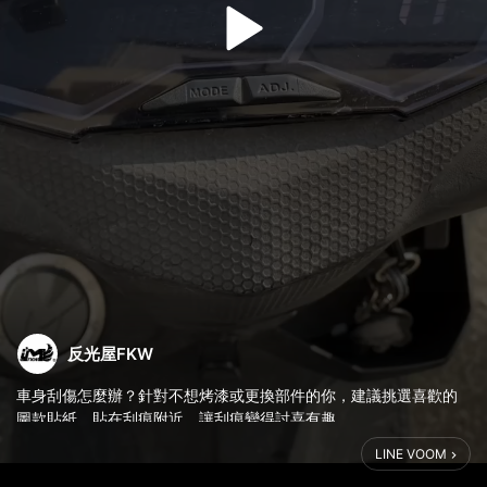
反光屋FKW
車身刮傷怎麼辦？針對不想烤漆或更換部件的你，建議挑選喜歡的
圖款貼紙，貼在刮痕附近，讓刮痕變得討喜有趣
LINE VOOM