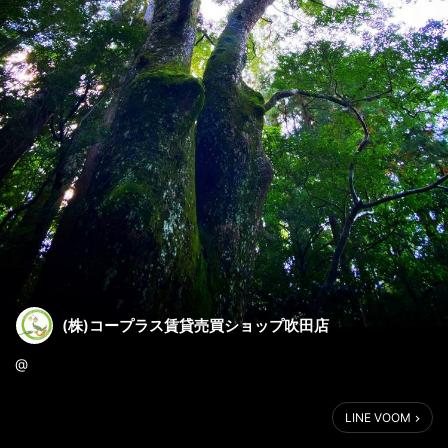
(株)コープラス賃貸売買ショップ吹田店
@
🗒12月の弊社の定休日ですが
LINE VOOM
12/7・12/8・12/9・12/16・12/23
🗒年内の営業は🤶