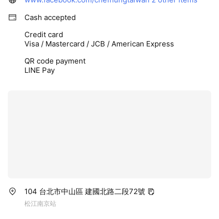
Cash accepted
Credit card
Visa / Mastercard / JCB / American Express
QR code payment
LINE Pay
104 台北市中山區 建國北路二段72號
松江南京站