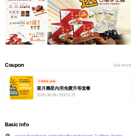
Coupon
See more
1-time use
當月壽星內用免費升等套餐
2020.06.09
~
2037.12.31
Basic info
www.facebook.com/chefhungtaiwan
2 other items