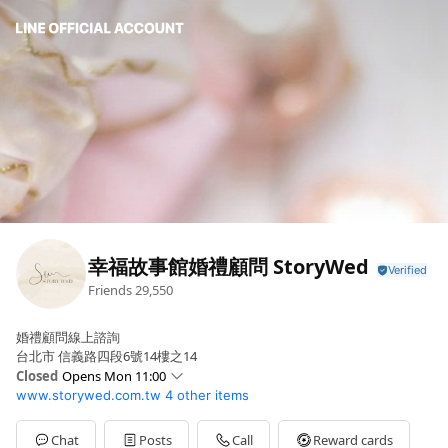
幸福故事館婚禮顧問 StoryWed
Friends
29,550
婚禮顧問線上諮詢
台北市 信義路四段6號14樓之14
Closed
Opens Mon 11:00
www.storywed.com.tw
4 other items
Sun
11:00 - 20:00
Mon
11:00 - 20:00
Tue
11:00 - 20:00
Chat
Posts
Call
Reward cards