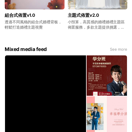
❝ 幸福故事館婚禮顧問在市場上有著優良的口碑，眾多新人
給予肯定與好評。❞
組合式佈置v1.0
主題式佈置v2.0
我們廣受媒體青睞，多家媒體採訪，並獲得全台多家五星飯
透過不同風格的組合式婚禮背板，
小預算，高質感的婚禮婚禮主題區
輕鬆打造婚禮主題視覺
佈置服務，多款主題提供挑選，立
店的指定合作婚顧品牌。
體式背景搭配花藝點綴，讓婚禮空
間瞬間煥然一新。
❝ 專業服務，為新人創造完美婚禮 ❞
Mixed media feed
See more
我們深信婚禮是一場重要的人生大事，因此我們將最大的努
力投入在新人的婚禮中，我們會深入了解新人的需求，並為
新人提供專業的意見與建議，我們的目標是讓新人能夠享受
完美的婚禮，並為這個重要的日子留下美好的回憶。
在幸福故事館婚禮顧問，我們會為新人提供一站式服務，從
婚禮策劃到婚禮執行，我們都會全力以赴，我們相信透過我
們的努力，能夠為新人創造出完美的婚禮，讓新人能夠在這
個重要的日子裡享受到最美好的回憶。