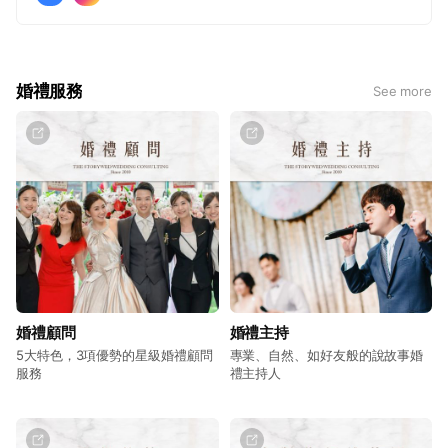
台中 ∣ 04-2336-0569
414台中市烏日區高鐵路三段168號
【關於幸福故事館】
婚禮服務
See more
❝ 一站式婚禮服務，從婚禮策劃到完美執行 ❞
在每一個戀人的心中，都住著一個夢想，一個關於愛情的浪
漫童話，而幸福故事館婚禮顧問，將夢想編織成美好的現
實。
從婚禮策劃到完美執行，我們用心傾聽每一對新人的心願與
期待，將愛情的火花點亮在無盡星空之中，在這個特別的日
子裡，我們將每一個細節都打磨成完美的鑽石，讓愛的光芒
綻放在每一個角落，做為台灣最具經驗的婚禮顧問公司之
婚禮顧問
一，我們自2010年開始，陪伴著超過6,000對新人走過這段
婚禮主持
美好的愛情旅程，每一場婚禮，都是我們用心編織的幸福故
5大特色，3項優勢的星級婚禮顧問
專業、自然、如好友般的說故事婚
服務
禮主持人
事，每一對新人，都是我們眼中最璀璨的星辰。
❝ 在這個充滿愛與感動的旅程中，我們為您提供一站式的婚
禮服務 ❞