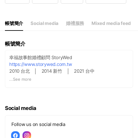
Wed
11:00 - 20:00
Thu
11:00 - 20:00
Fri
11:00 - 20:00
Sat
11:00 - 20:00
帳號簡介
Social media
婚禮服務
Mixed media feed
11:00 - 20:00
帳號簡介
幸福故事館婚禮顧問 StoryWed
https://www.storywed.com.tw
2010 台北 │ 2014 新竹 │ 2021 台中
...
See more
【預約制，提前預約，為您安排專屬策劃師】
台北 ∣ 02-2708-9269
106台北市大安區信義路四段6號14F之14
Social media
新竹 ∣ 03-534-6669
Follow us on social media
302新竹縣竹北市成功十一街45號