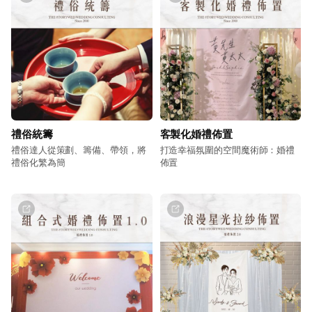
無論是婚禮策劃、婚禮主持、婚禮樂團、儀式策劃、婚禮攝
影、婚禮錄影、婚禮佈置、禮物、婚禮娛樂、婚卡喜帖、彩
妝造型、求婚企劃、周歲派對等，我們都能滿足您的每一個
需求，讓您在這個特別的日子裡，感受到無微不至的關愛與
照顧。
❝ 成為彼此生命中美麗的交集 ❞
禮俗統籌
客製化婚禮佈置
在這場愛情的演繹中，我們是您的最佳拍檔，陪伴著您走過
禮俗達人從策劃、籌備、帶領，將
打造幸福氛圍的空間魔術師：婚禮
禮俗化繁為簡
佈置
每一個幸福的時刻，讓我們攜手為您打造一個綻放愛情的花
園，讓愛的馨香在其中永遠飄盪。
在幸福故事館婚禮顧問的懷抱中，每一對新人都是唯一無二
的寶藏，讓我們用心感受著每一個瞬間，讓愛的光輝在其中
閃耀，願我們共同編寫著這場愛情的故事，讓它成為世界上
最美麗的篇章！
新人給予的肯定與好評，是我們堅持品質的最大保證