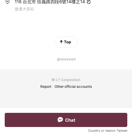
116 台北市 信義路四段6號14樓之14
捷運大安站
Top
@storywed
© LY Corporation
Report
Other official accounts
Chat
Country or region:
Taiwan