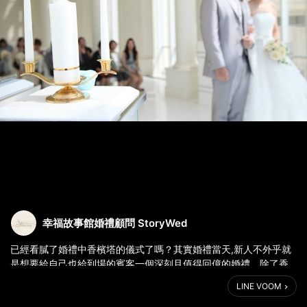
幸福故事館婚禮顧問 StoryWed
已經看膩了婚禮中香檳塔的儀式了嗎？其實婚禮當天,新人不外乎就
是想要給自己也給到場的賓客一個深刻且值得回億的婚禮，除了香
LINE VOOM
http://www.storywed.com.tw/special/ins.php?